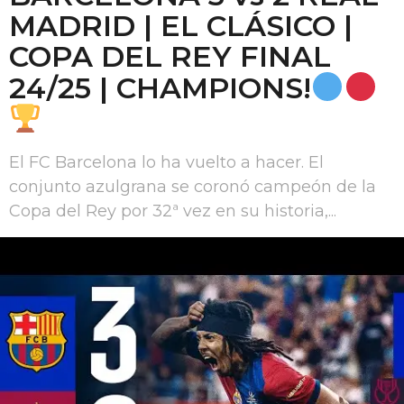
MADRID | EL CLÁSICO |
COPA DEL REY FINAL
24/25 | CHAMPIONS!
El FC Barcelona lo ha vuelto a hacer. El
conjunto azulgrana se coronó campeón de la
Copa del Rey por 32ª vez en su historia,...