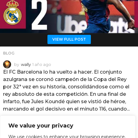
VIEW FULL POST
BLOG
by
wally
1 año ago
1
a
El FC Barcelona lo ha vuelto a hacer. El conjunto
ñ
azulgrana se coronó campeón de la Copa del Rey
o
por 32ª vez en su historia, consolidándose como el
a
rey absoluto de esta competición. En una final de
g
o
infarto, fue Jules Koundé quien se vistió de héroe,
marcando el gol decisivo en el minuto 116, cuando...
901
points
We value your privacy
We use cookies to enhance your browsing experience,