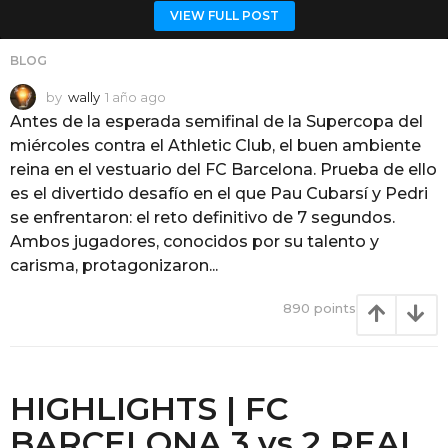
VIEW FULL POST
BLOG
by
wally
1 año ago
1
a
Antes de la esperada semifinal de la Supercopa del
ñ
miércoles contra el Athletic Club, el buen ambiente
o
reina en el vestuario del FC Barcelona. Prueba de ello
a
es el divertido desafío en el que Pau Cubarsí y Pedri
g
o
se enfrentaron: el reto definitivo de 7 segundos.
Ambos jugadores, conocidos por su talento y
carisma, protagonizaron...
890
points
HIGHLIGHTS | FC
BARCELONA 3 vs 2 REAL