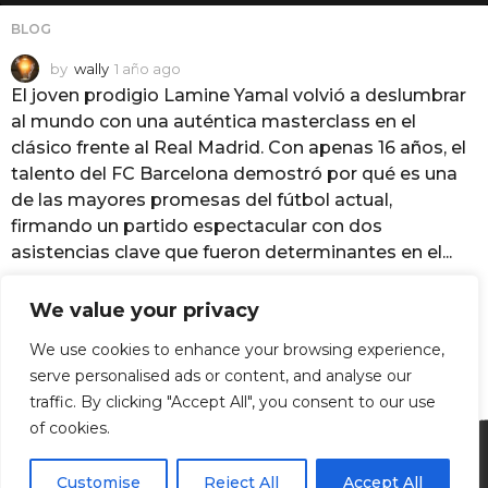
BLOG
by
wally
1 año ago
1
a
El joven prodigio Lamine Yamal volvió a deslumbrar
ñ
al mundo con una auténtica masterclass en el
o
clásico frente al Real Madrid. Con apenas 16 años, el
a
talento del FC Barcelona demostró por qué es una
g
o
de las mayores promesas del fútbol actual,
firmando un partido espectacular con dos
asistencias clave que fueron determinantes en el...
855
points
We value your privacy
We use cookies to enhance your browsing experience,
serve personalised ads or content, and analyse our
traffic. By clicking "Accept All", you consent to our use
of cookies.
Customise
Reject All
Accept All
© 2026 All Rights Reserved