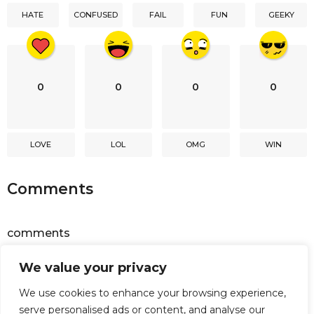
i
HATE
CONFUSED
FAIL
FUN
GEEKY
o
n
0
0
0
0
LOVE
LOL
OMG
WIN
Comments
comments
We value your privacy
Powered by
Facebook Comments
We use cookies to enhance your browsing experience,
serve personalised ads or content, and analyse our