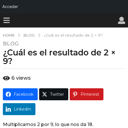
Acceder
BLOG
HOME
¿Cuál es el resultado de 2 × 9?
BLOG
1
¿Cuál es el resultado de 2 ×
a
ñ
9?
o
a
b
6
views
g
y
o
w
a
1
Facebook
Twitter
Pinterest
l
a
l
ñ
y
LinkedIn
o
a
Multiplicamos 2 por 9, lo que nos da 18.
g