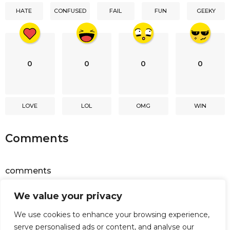
i
HATE
CONFUSED
FAIL
FUN
GEEKY
o
n
0
0
0
0
LOVE
LOL
OMG
WIN
Comments
comments
We value your privacy
Powered by
Facebook Comments
We use cookies to enhance your browsing experience,
serve personalised ads or content, and analyse our