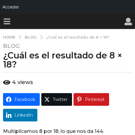
Acceder
BLOG
HOME
¿Cuál es el resultado de 8 × 18?
BLOG
1
¿Cuál es el resultado de 8 ×
a
ñ
18?
o
a
b
4
views
g
y
o
w
a
1
Facebook
Twitter
Pinterest
l
a
l
ñ
y
LinkedIn
o
a
Multiplicamos 8 por 18, lo que nos da 144.
g