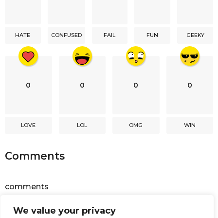
a
t
i
HATE
CONFUSED
FAIL
FUN
GEEKY
o
n
0
0
0
0
LOVE
LOL
OMG
WIN
Comments
comments
We value your privacy
Powered by
Facebook Comments