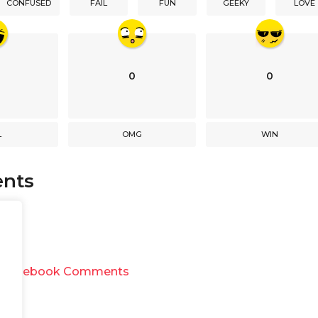
CONFUSED
FAIL
FUN
GEEKY
LOVE
0
0
L
OMG
WIN
nts
y
Facebook Comments