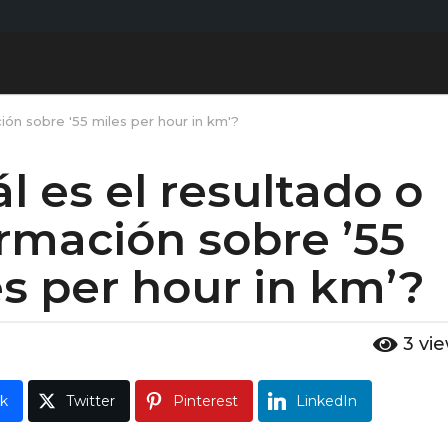
ión sobre '55 miles per hour in km'?
l es el resultado o
rmación sobre ’55
s per hour in km’?
3
vi
k
Twitter
Pinterest
LinkedIn