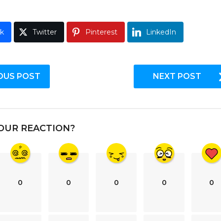
k
Twitter
Pinterest
LinkedIn
OUS POST
NEXT POST
OUR REACTION?
0
0
0
0
0