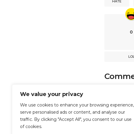
HATE
t
i
o
n
0
LO
Comme
comments
We value your privacy
We use cookies to enhance your browsing experience,
serve personalised ads or content, and analyse our
Powered b
traffic. By clicking "Accept All", you consent to our use
of cookies.