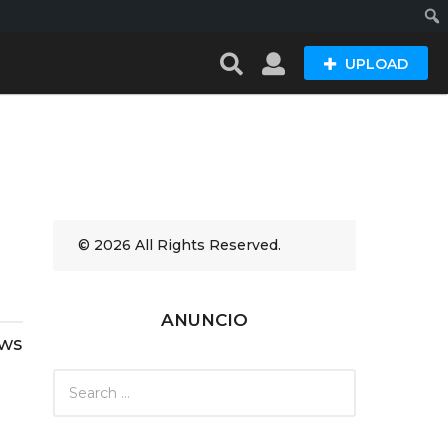
Busc
UPLOAD
© 2026 All Rights Reserved.
ANUNCIO
ews
S
e
a
r