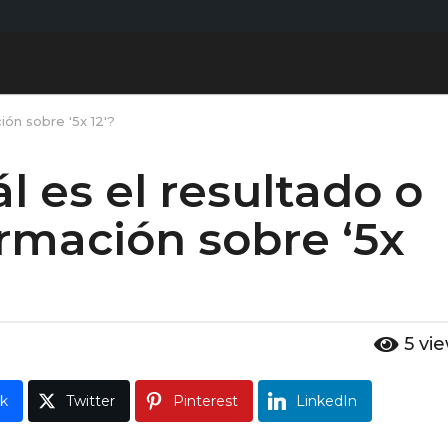
ión sobre '5x 12'?
l es el resultado o
rmación sobre ‘5x
5
vi
k
Twitter
Pinterest
LinkedIn