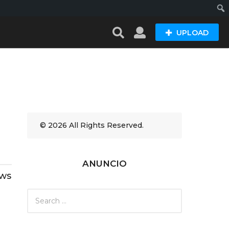
Busc
UPLOAD
© 2026 All Rights Reserved.
ANUNCIO
ews
S
e
a
r