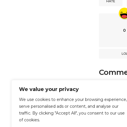
HATE
t
i
o
n
0
LO
Comme
comments
We value your privacy
We use cookies to enhance your browsing experience,
serve personalised ads or content, and analyse our
Powered b
traffic. By clicking "Accept All", you consent to our use
of cookies.