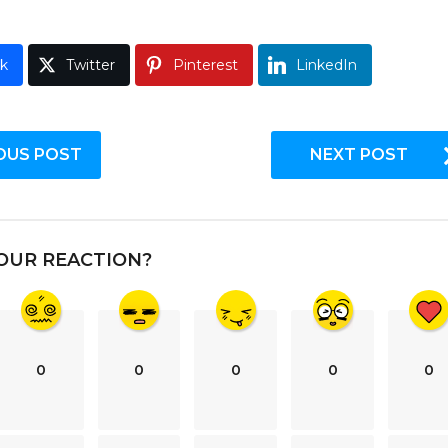
k
Twitter
Pinterest
LinkedIn
OUS POST
NEXT POST
OUR REACTION?
0
0
0
0
0