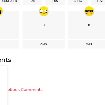
CONFUSED
FAIL
FUN
GEEKY
LOVE
0
0
L
OMG
WIN
nts
y
Facebook Comments