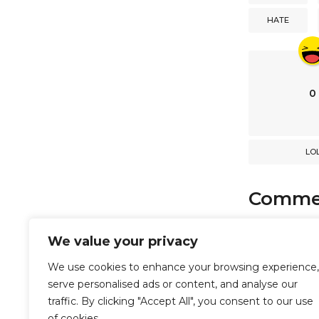
a
HATE
t
i
o
n
0
LO
Comme
comments
We value your privacy
We use cookies to enhance your browsing experience,
serve personalised ads or content, and analyse our
Powered b
traffic. By clicking "Accept All", you consent to our use
of cookies.