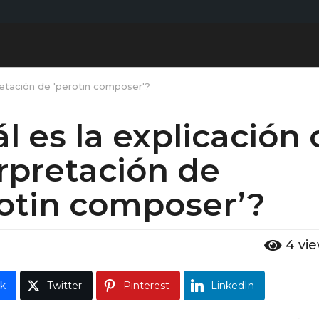
pretación de 'perotin composer'?
l es la explicación 
rpretación de
rotin composer’?
4
vi
k
Twitter
Pinterest
LinkedIn