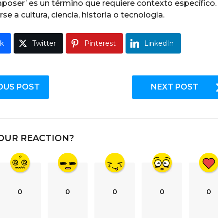
poser’ es un término que requiere contexto específico.
se a cultura, ciencia, historia o tecnología.
k
Twitter
Pinterest
LinkedIn
OUS POST
NEXT POST
OUR REACTION?
0
0
0
0
0