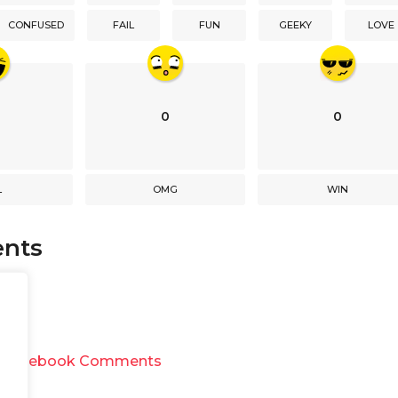
CONFUSED
FAIL
FUN
GEEKY
LOVE
0
0
L
OMG
WIN
nts
y
Facebook Comments