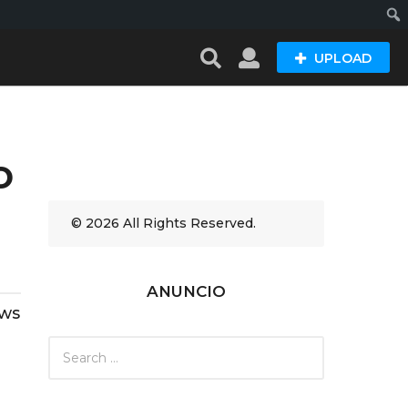
Busc
UPLOAD
o
© 2026 All Rights Reserved.
ANUNCIO
ews
S
e
a
r