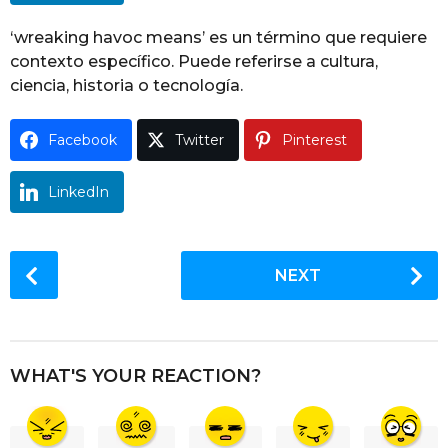
g
o
‘wreaking havoc means’ es un término que requiere
contexto específico. Puede referirse a cultura,
ciencia, historia o tecnología.
Facebook
Twitter
Pinterest
LinkedIn
P
NEXT
o
s
t
P
WHAT'S YOUR REACTION?
a
g
i