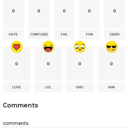
n
0
0
0
0
0
a
t
i
HATE
CONFUSED
FAIL
FUN
GEEKY
o
n
0
0
0
0
LOVE
LOL
OMG
WIN
Comments
comments