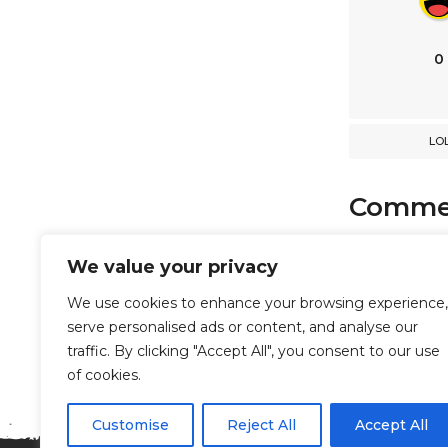
i
o
n
0
LO
Comme
comments
We value your privacy
We use cookies to enhance your browsing experience,
serve personalised ads or content, and analyse our
Powered b
traffic. By clicking "Accept All", you consent to our use
of cookies.
Customise
Reject All
Accept All