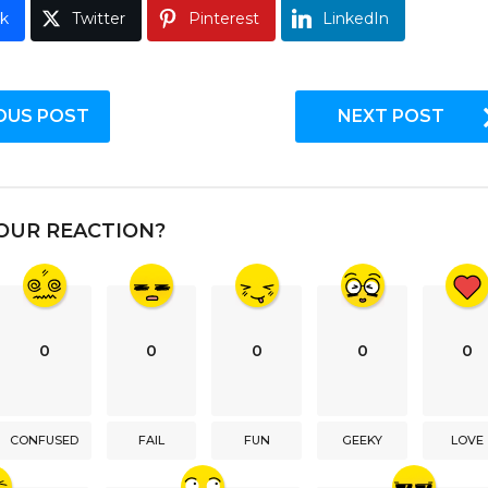
k
Twitter
Pinterest
LinkedIn
OUS POST
NEXT POST
OUR REACTION?
0
0
0
0
0
CONFUSED
FAIL
FUN
GEEKY
LOVE