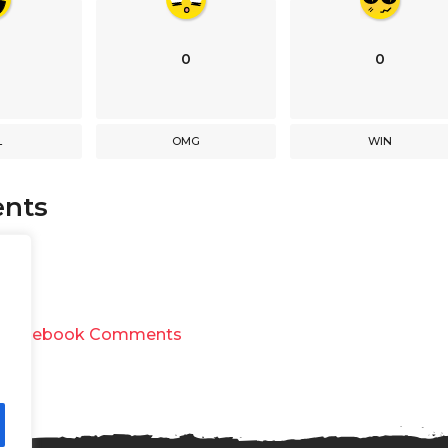
0
0
L
OMG
WIN
nts
y
Facebook Comments