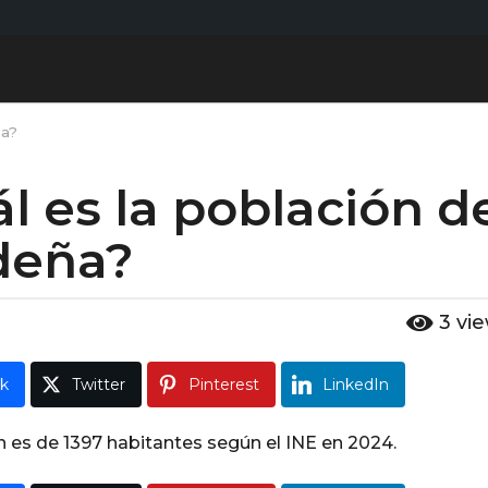
ña?
l es la población d
deña?
3
vi
k
Twitter
Pinterest
LinkedIn
n es de 1397 habitantes según el INE en 2024.