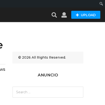
Busc
UPLOAD
e
© 2026 All Rights Reserved.
ews
ANUNCIO
S
e
a
r