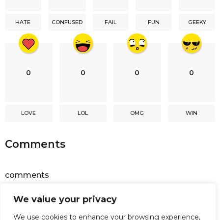
t
i
HATE
CONFUSED
FAIL
FUN
GEEKY
o
n
0
0
0
0
LOVE
LOL
OMG
WIN
Comments
comments
We value your privacy
Powered by
Facebook Comments
We use cookies to enhance your browsing experience,