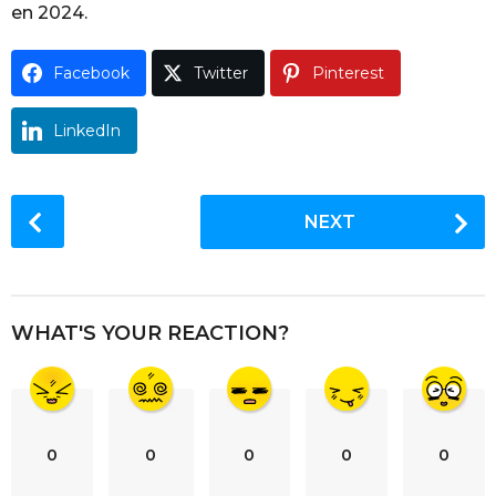
en 2024.
o
Facebook
Twitter
Pinterest
LinkedIn
P
NEXT
o
s
t
P
WHAT'S YOUR REACTION?
a
g
i
n
0
0
0
0
0
a