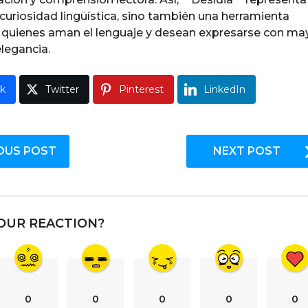
curiosidad lingüística, sino también una herramienta
a quienes aman el lenguaje y desean expresarse con ma
elegancia.
k
Twitter
Pinterest
LinkedIn
OUS POST
NEXT POST
OUR REACTION?
0
0
0
0
0