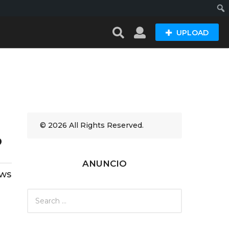
Busc
UPLOAD
© 2026 All Rights Reserved.
?
ANUNCIO
ews
S
e
a
r