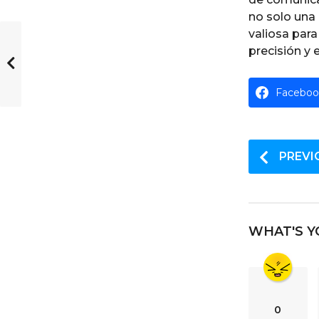
no solo una 
valiosa par
precisión y 
Faceboo
P
PREVI
o
s
t
WHAT'S Y
P
a
g
i
0