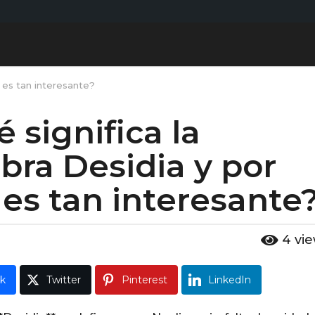
é es tan interesante?
 significa la
bra Desidia y por
es tan interesante
4
vi
k
Twitter
Pinterest
LinkedIn