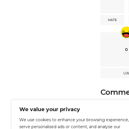
n
a
HATE
t
i
o
n
0
LO
Comme
comments
We value your privacy
We use cookies to enhance your browsing experience,
serve personalised ads or content, and analyse our
Powered b