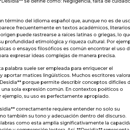
*Desidia** se define como: Negligencia, falta de cuidad
 un término del idioma español que, aunque no es de us
aparece frecuentemente en textos académicos, literarios
 origen puede rastrearse a raíces latinas o griegas, lo qu
u profundidad etimológica y riqueza cultural. Por ejemp
sicas o ensayos filosóficos es común encontrar el uso 
 para expresar ideas complejas de manera precisa.
a palabra suele ser empleada para enriquecer el
y aportar matices lingüísticos. Muchos escritores valor
*Desidia** porque permite describir conceptos difíciles 
en una sola expresión común. En contextos poéticos o
or ejemplo, su uso es perfectamente apropiado.
esidia** correctamente requiere entender no solo su
sino también su tono y adecuación dentro del discurso.
labras como esta amplía significativamente la capacid
ción y comprensión lectora. Así, **Desidia** representa