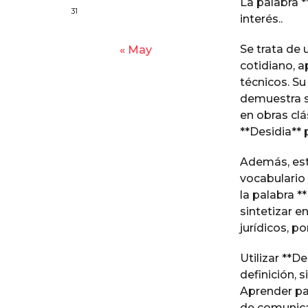
La palabra *
o
y
31
interés..
Se trata de
« May
cotidiano, 
técnicos. Su
demuestra s
en obras clá
**Desidia**
Además, est
vocabulario 
la palabra *
sintetizar 
jurídicos, p
Utilizar **D
definición, 
Aprender pa
de comunica