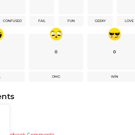
CONFUSED
FAIL
FUN
GEEKY
LOVE
0
0
L
OMG
WIN
nts
y
Facebook Comments