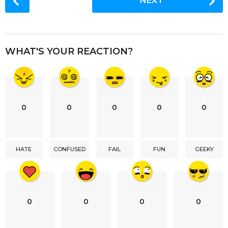
NEXT
o
s
t
P
WHAT'S YOUR REACTION?
a
g
i
n
0
0
0
0
0
a
t
i
HATE
CONFUSED
FAIL
FUN
GEEKY
o
n
0
0
0
0