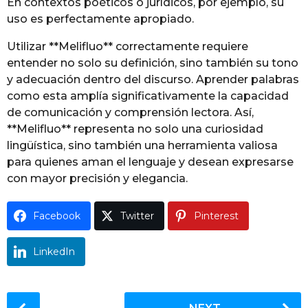
En contextos poéticos o jurídicos, por ejemplo, su
uso es perfectamente apropiado.
Utilizar **Melifluo** correctamente requiere
entender no solo su definición, sino también su tono
y adecuación dentro del discurso. Aprender palabras
como esta amplía significativamente la capacidad
de comunicación y comprensión lectora. Así,
**Melifluo** representa no solo una curiosidad
lingüística, sino también una herramienta valiosa
para quienes aman el lenguaje y desean expresarse
con mayor precisión y elegancia.
Facebook
Twitter
Pinterest
LinkedIn
P