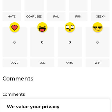
t
i
HATE
CONFUSED
FAIL
FUN
GEEKY
o
n
0
0
0
0
LOVE
LOL
OMG
WIN
Comments
comments
We value your privacy
Powered by
Facebook Comments