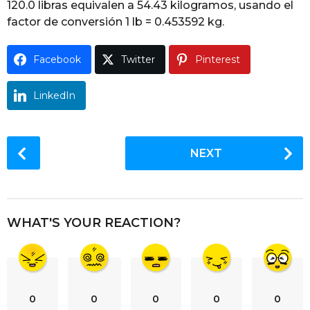
120.0 libras equivalen a 54.43 kilogramos, usando el
g
factor de conversión 1 lb = 0.453592 kg.
o
Facebook
Twitter
Pinterest
LinkedIn
P
NEXT
o
s
t
P
WHAT'S YOUR REACTION?
a
g
i
n
0
0
0
0
0
a