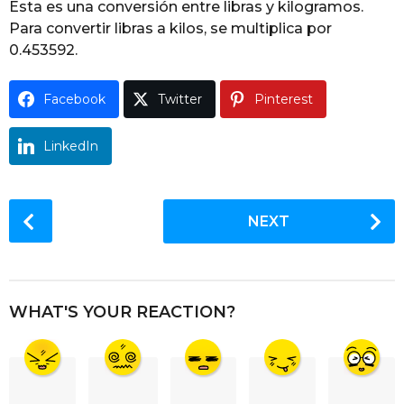
Esta es una conversión entre libras y kilogramos.
g
Para convertir libras a kilos, se multiplica por
o
0.453592.
Facebook
Twitter
Pinterest
LinkedIn
P
NEXT
o
s
t
P
WHAT'S YOUR REACTION?
a
g
i
n