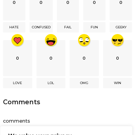
0
0
0
0
0
a
t
i
HATE
CONFUSED
FAIL
FUN
GEEKY
o
n
0
0
0
0
LOVE
LOL
OMG
WIN
Comments
comments