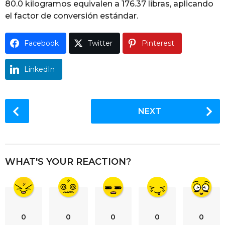
80.0 kilogramos equivalen a 176.37 libras, aplicando
g
el factor de conversión estándar.
o
Facebook
Twitter
Pinterest
LinkedIn
P
NEXT
o
s
t
P
WHAT'S YOUR REACTION?
a
g
i
n
0
0
0
0
0
a