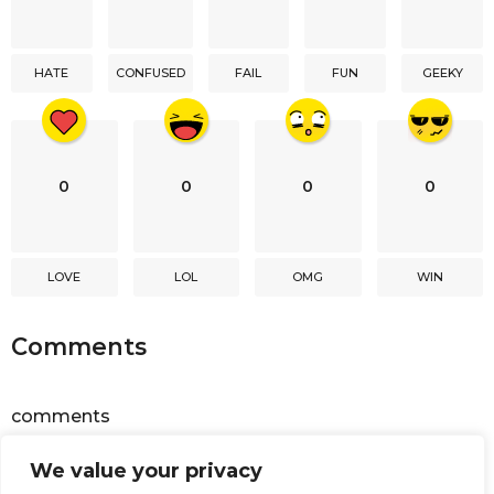
t
i
HATE
CONFUSED
FAIL
FUN
GEEKY
o
n
0
0
0
0
LOVE
LOL
OMG
WIN
Comments
comments
We value your privacy
Powered by
Facebook Comments