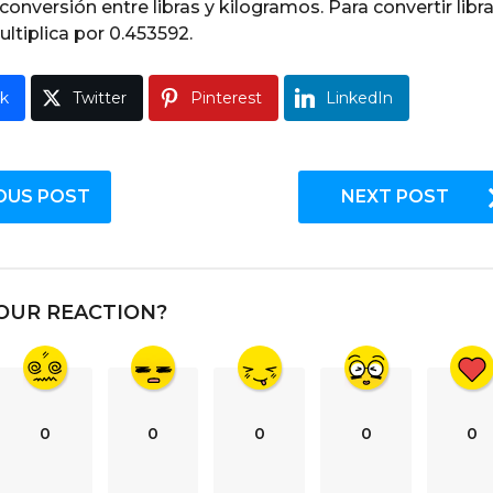
conversión entre libras y kilogramos. Para convertir libr
ultiplica por 0.453592.
k
Twitter
Pinterest
LinkedIn
OUS POST
NEXT POST
OUR REACTION?
0
0
0
0
0