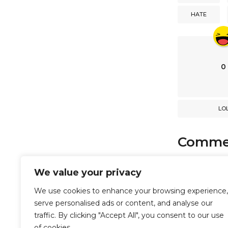
a
HATE
t
i
o
n
0
LO
Comme
comments
We value your privacy
We use cookies to enhance your browsing experience,
serve personalised ads or content, and analyse our
Powered b
traffic. By clicking "Accept All", you consent to our use
of cookies.