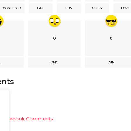
CONFUSED
FAIL
FUN
GEEKY
LOVE
0
0
L
OMG
WIN
nts
y
Facebook Comments