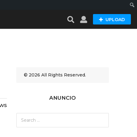
Busc
UPLOAD
© 2026 All Rights Reserved.
ANUNCIO
ews
S
e
a
r