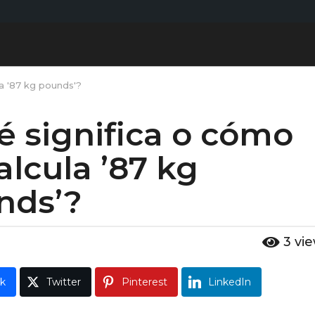
a '87 kg pounds'?
 significa o cómo
alcula ’87 kg
nds’?
3
vi
k
Twitter
Pinterest
LinkedIn