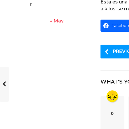
l
Esta es una 
o
31
y
a kilos, se m
« May
Faceboo
P
PREVI
o
s
t
WHAT'S Y
P
a
g
i
0
n