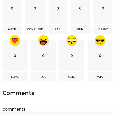
n
0
0
0
0
0
a
t
i
HATE
CONFUSED
FAIL
FUN
GEEKY
o
n
0
0
0
0
LOVE
LOL
OMG
WIN
Comments
comments