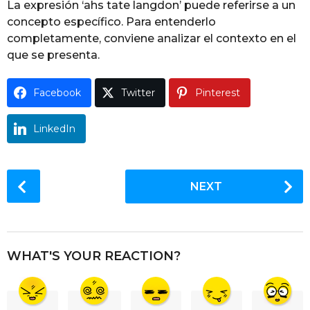
La expresión ‘ahs tate langdon’ puede referirse a un
g
concepto específico. Para entenderlo
o
completamente, conviene analizar el contexto en el
que se presenta.
Facebook
Twitter
Pinterest
LinkedIn
P
NEXT
o
s
t
P
WHAT'S YOUR REACTION?
a
g
i