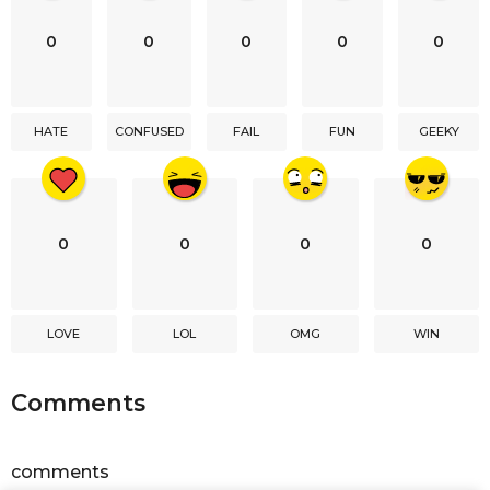
n
0
0
0
0
0
a
t
i
HATE
CONFUSED
FAIL
FUN
GEEKY
o
n
0
0
0
0
LOVE
LOL
OMG
WIN
Comments
comments