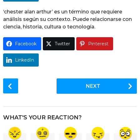
g
o
‘chester alan arthur’ es un término que requiere
análisis según su contexto. Puede relacionarse con
ciencia, historia, cultura o tecnología.
Facebook
Twitter
Pinterest
LinkedIn
P
NEXT
o
s
t
P
WHAT'S YOUR REACTION?
a
g
i