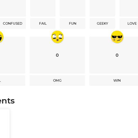
CONFUSED
FAIL
FUN
GEEKY
LOVE
0
0
L
OMG
WIN
nts