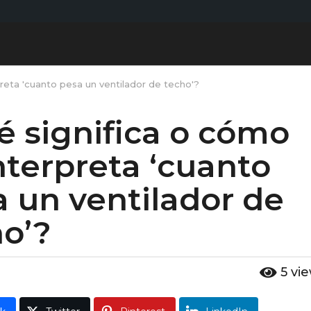
reta 'cuanto pesa un ventilador de techo'?
 significa o cómo
nterpreta ‘cuanto
 un ventilador de
o’?
5
vi