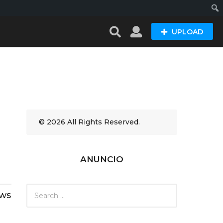
Busc
UPLOAD
© 2026 All Rights Reserved.
ANUNCIO
S
ews
e
a
r