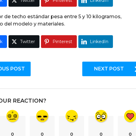
k
Twitter
Pinterest
LinkedIn
r de techo estándar pesa entre 5 y 10 kilogramos,
 del modelo y materiales.
k
Twitter
Pinterest
LinkedIn
OUS POST
NEXT POST
OUR REACTION?
0
0
0
0
0