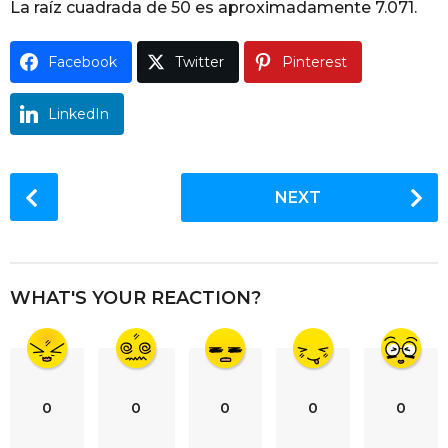
La raíz cuadrada de 50 es aproximadamente 7.071.
g
o
Facebook
Twitter
Pinterest
LinkedIn
P
NEXT
o
s
t
P
WHAT'S YOUR REACTION?
a
g
i
n
0
0
0
0
0
a
t