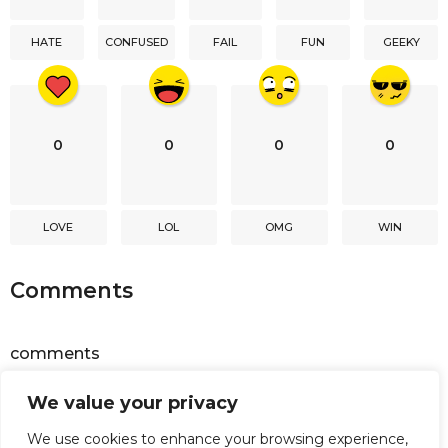
i
HATE
CONFUSED
FAIL
FUN
GEEKY
o
n
0
0
0
0
LOVE
LOL
OMG
WIN
Comments
comments
We value your privacy
Powered by
Facebook Comments
We use cookies to enhance your browsing experience,