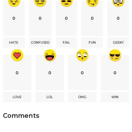
i
n
0
0
0
0
0
a
t
i
HATE
CONFUSED
FAIL
FUN
GEEKY
o
n
0
0
0
0
LOVE
LOL
OMG
WIN
Comments