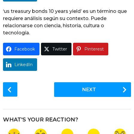
g
o
‘us treasury bonds 10 years yield’ es un término que
requiere análisis según su contexto. Puede
relacionarse con ciencia, historia, cultura o
tecnología.
Facebook
Twitter
Pinterest
LinkedIn
P
NEXT
o
s
t
P
WHAT'S YOUR REACTION?
a
g