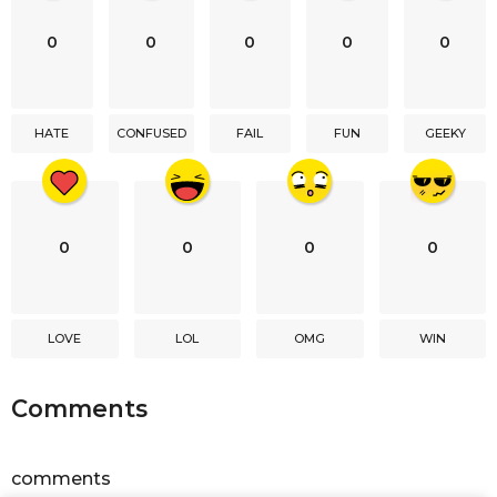
n
0
0
0
0
0
a
t
i
HATE
CONFUSED
FAIL
FUN
GEEKY
o
n
0
0
0
0
LOVE
LOL
OMG
WIN
Comments
comments