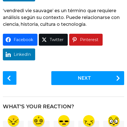
g
o
‘vendredi vie sauvage’ es un término que requiere
análisis según su contexto. Puede relacionarse con
ciencia, historia, cultura o tecnología.
Facebook
Twitter
Pinterest
LinkedIn
P
NEXT
o
s
t
P
WHAT'S YOUR REACTION?
a
g
i