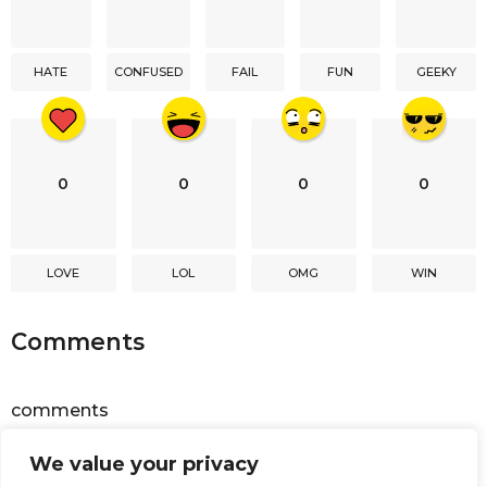
t
i
HATE
CONFUSED
FAIL
FUN
GEEKY
o
n
0
0
0
0
LOVE
LOL
OMG
WIN
Comments
comments
We value your privacy
Powered by
Facebook Comments