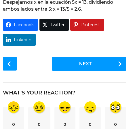
Despejamos x en la ecuación 5x = 13, dividiendo
g
ambos lados entre 5: x = 13/5 = 2.6.
o
Facebook
Twitter
Pinterest
LinkedIn
P
NEXT
o
s
t
P
WHAT'S YOUR REACTION?
a
g
i
n
0
0
0
0
0
a