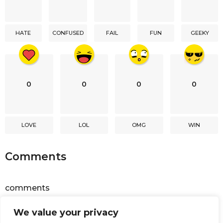
t
i
HATE
CONFUSED
FAIL
FUN
GEEKY
o
n
0
0
0
0
LOVE
LOL
OMG
WIN
Comments
comments
We value your privacy
Powered by
Facebook Comments