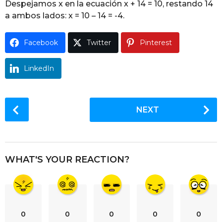
Despejamos x en la ecuación x + 14 = 10, restando 14
g
a ambos lados: x = 10 – 14 = -4.
o
Facebook
Twitter
Pinterest
LinkedIn
P
NEXT
o
s
t
P
WHAT'S YOUR REACTION?
a
g
i
n
0
0
0
0
0
a