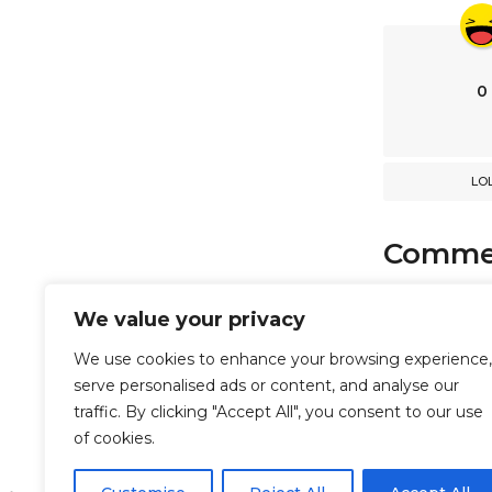
i
o
n
0
LO
Comme
comments
We value your privacy
We use cookies to enhance your browsing experience,
serve personalised ads or content, and analyse our
Powered b
traffic. By clicking "Accept All", you consent to our use
of cookies.