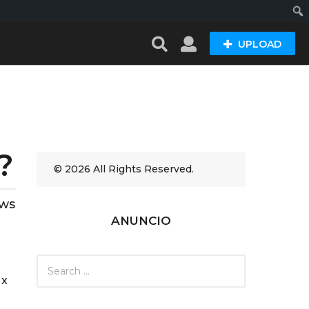
Busc
UPLOAD
?
© 2026 All Rights Reserved.
ews
ANUNCIO
S
e
 x
a
r