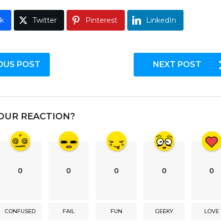
k
Twitter
Pinterest
LinkedIn
OUS POST
NEXT POST
OUR REACTION?
0
0
0
0
0
CONFUSED
FAIL
FUN
GEEKY
LOVE