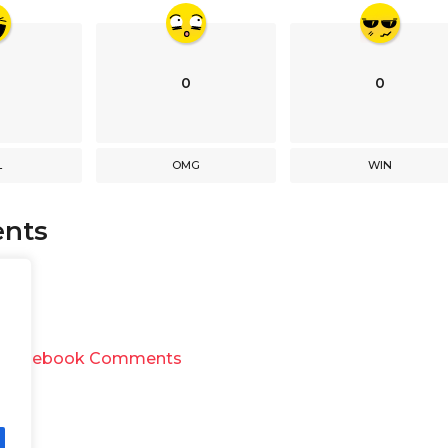
0
0
L
OMG
WIN
nts
y
Facebook Comments