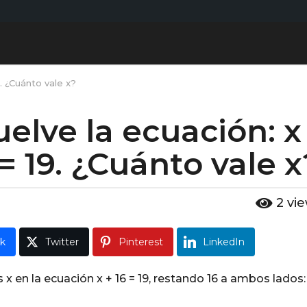
9. ¿Cuánto vale x?
elve la ecuación: x
 = 19. ¿Cuánto vale x
2
vi
k
Twitter
Pinterest
LinkedIn
 en la ecuación x + 16 = 19, restando 16 a ambos lados: