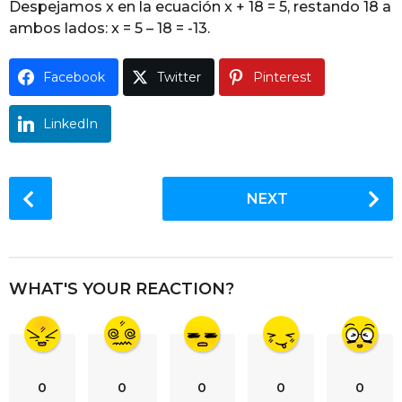
Despejamos x en la ecuación x + 18 = 5, restando 18 a
g
ambos lados: x = 5 – 18 = -13.
o
Facebook
Twitter
Pinterest
LinkedIn
P
NEXT
o
s
t
P
WHAT'S YOUR REACTION?
a
g
i
n
0
0
0
0
0
a