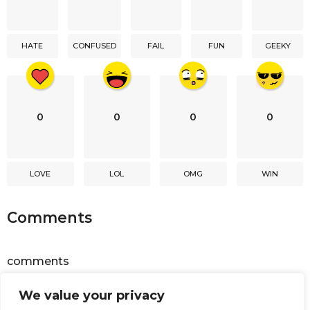
t
i
HATE
CONFUSED
FAIL
FUN
GEEKY
o
n
0
0
0
0
LOVE
LOL
OMG
WIN
Comments
comments
We value your privacy
Powered by
Facebook Comments