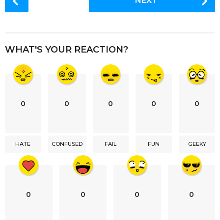
NEXT
o
s
t
P
WHAT'S YOUR REACTION?
a
g
i
n
0
0
0
0
0
a
t
i
HATE
CONFUSED
FAIL
FUN
GEEKY
o
n
0
0
0
0